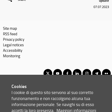
update
Teaching
07.07.2023
Academic Staff
Schedules & Calendars
Site map
RSS feed
Privacy policy
Legal notices
Accessibility
Monitoring
Cookies
Corso di Laurea Magistrale in Software: Science and Technology
I cookie di questo sito servono al suo corretto
© Copyright 2012-2026 Università degli Studi di Firenze UNIFI
funzionamento e non raccolgono alcuna tua
P.IVA/Cod.Fis 01279680480
informazione personale. Se navighi su di esso
accetti la loro presenza.
Maggiori informazioni