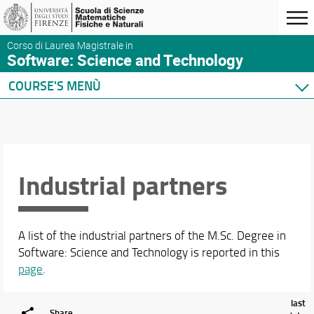
Corso di Laurea Magistrale in
Software: Science and Technology
COURSE'S MENÙ
Home
Presentation
Course presentation
Organization
Industrial partners
Where we are
Enrollment
Tutoring
A list of the industrial partners of the M.Sc. Degree in
Graduating
Software: Science and Technology is reported in this
After graduation
page
.
Quality of the M.Sc.
Industrial partners
last
Share