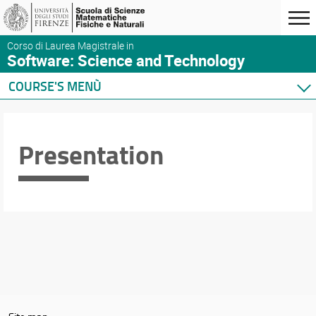
Corso di Laurea Magistrale in
Software: Science and Technology
COURSE'S MENÙ
Home
Presentation
Presentation
Teaching
Academic Staff
Schedules & Calendars