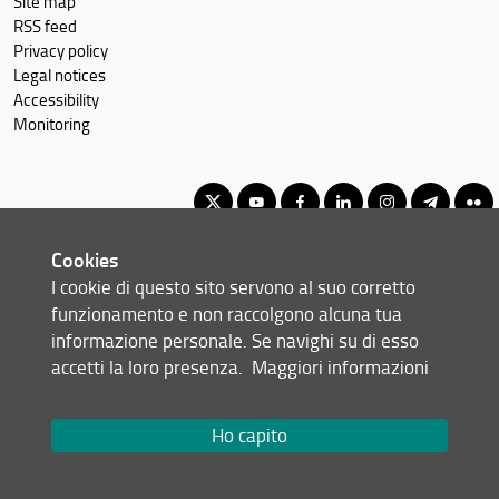
Site map
RSS feed
Privacy policy
Legal notices
Accessibility
Monitoring
Cookies
Corso di Laurea Magistrale in Software: Science and Technology
I cookie di questo sito servono al suo corretto
© Copyright 2012-2026 Università degli Studi di Firenze UNIFI
funzionamento e non raccolgono alcuna tua
P.IVA/Cod.Fis 01279680480
informazione personale. Se navighi su di esso
accetti la loro presenza.
Maggiori informazioni
Viale Morgagni, 40/44 - 50134 Firenze (FI)
Tel: +39 055 2751352
Email:
scuola(AT)scienze.unifi.it
Ho capito
Redazione Web