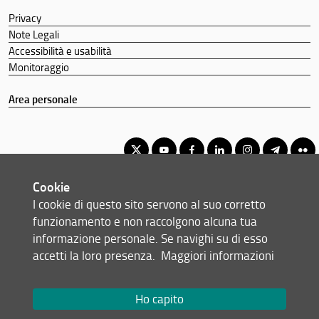
Privacy
Note Legali
Accessibilità e usabilità
Monitoraggio
Area personale
Cookie
Corso di Laurea Magistrale in Software: Science and Technology
I cookie di questo sito servono al suo corretto
© Copyright 2012-2026 Università degli Studi di Firenze UNIFI
funzionamento e non raccolgono alcuna tua
P.IVA/Cod.Fis 01279680480
informazione personale. Se navighi su di esso
accetti la loro presenza.
Maggiori informazioni
Viale Morgagni, 40/44 - 50134 Firenze (FI)
Tel: +39 055 2751352
Email:
scuola(AT)scienze.unifi.it
Ho capito
Redazione Web