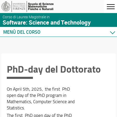
Corso di Laurea Magistrale in
Software: Science and Technology
MENÙ DEL CORSO
Home
Presentazione
Didattica
Docenti
PhD-day del Dottorato
Orario e calendari
On April 5th, 2025, the first PhD
open day of the PhD program in
Mathematics, Computer Science and
Statistics.
The first PhD open day of the PhD